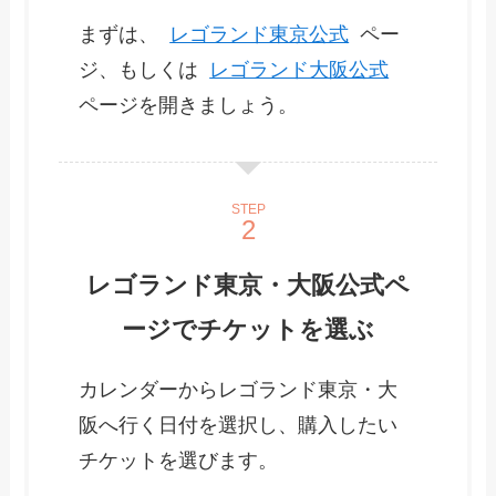
まずは、
レゴランド東京公式
ペー
ジ、もしくは
レゴランド大阪公式
ページを開きましょう。
STEP
レゴランド東京・大阪公式ペ
ージでチケットを選ぶ
カレンダーからレゴランド東京・大
阪へ行く日付を選択し、購入したい
チケットを選びます。