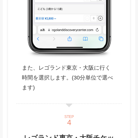
また、レゴランド東京・大阪に行く
時間を選択します。(30分単位で選べ
ます)
STEP
レゴランド東京・大阪チケッ