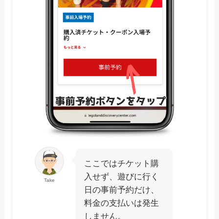
ここではチケット購
入せず、遊びに行く
Take
日の事前予約だけ、
料金の支払いは発生
しません。