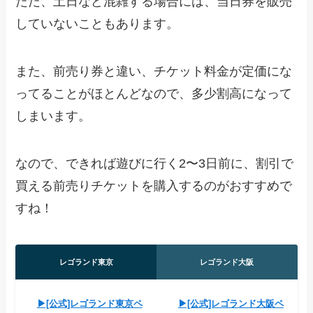
ただ、土日など混雑する場合には、当日券を販売
していないこともあります。
また、前売り券と違い、チケット料金が定価にな
ってることがほとんどなので、多少割高になって
しまいます。
なので、できれば遊びに行く2〜3日前に、割引で
買える前売りチケットを購入するのがおすすめで
すね！
レゴランド東京
レゴランド大阪
▶︎[公式]レゴランド東京ペ
▶︎[公式]レゴランド大阪ペ