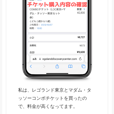
私は、レゴランド東京とマダム・タ
ッソーコンボチケットを買ったの
で、料金が高くなってます。