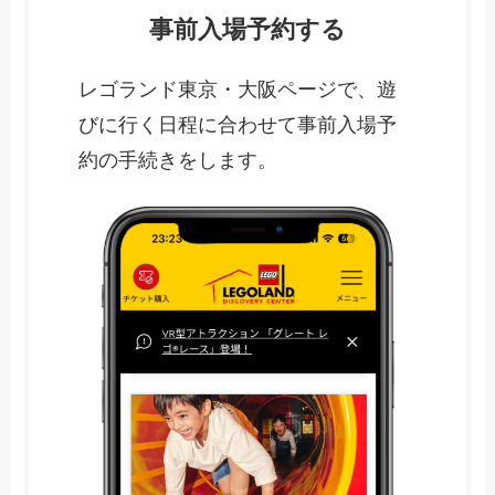
事前入場予約する
レゴランド東京・大阪ページで、遊
びに行く日程に合わせて事前入場予
約の手続きをします。