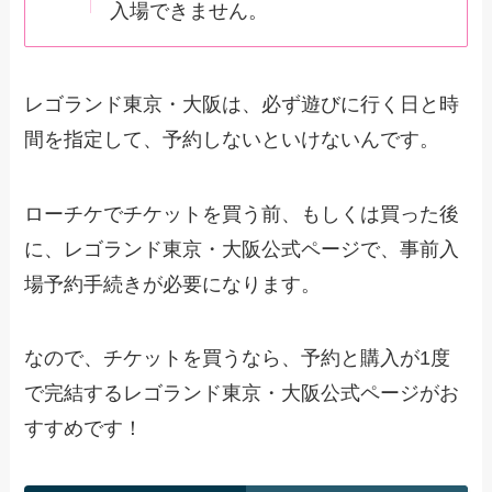
入場できません。
レゴランド東京・大阪は、必ず遊びに行く日と時
間を指定して、予約しないといけないんです。
ローチケでチケットを買う前、もしくは買った後
に、レゴランド東京・大阪公式ページで、事前入
場予約手続きが必要になります。
なので、チケットを買うなら、予約と購入が1度
で完結するレゴランド東京・大阪公式ページがお
すすめです！