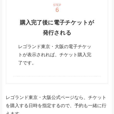
STEP
購入完了後に電子チケットが
発行される
レゴランド東京・大阪の電子チケッ
トが表示されれば、チケット購入完
了です。
レゴランド東京・大阪公式ページなら、チケット
を購入する日時を指定するので、予約も一緒に行
えます。