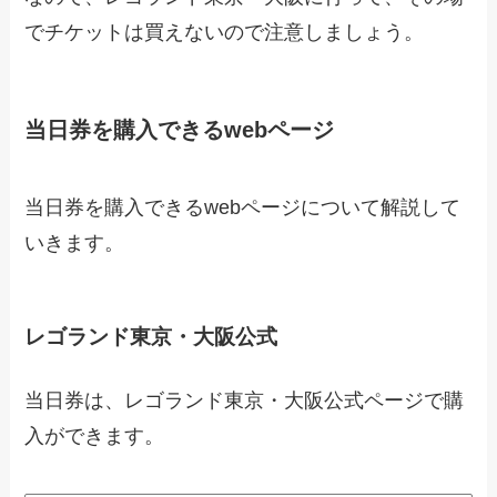
でチケットは買えないので注意しましょう。
当日券を購入できるwebページ
当日券を購入できるwebページについて解説して
いきます。
レゴランド東京・大阪公式
当日券は、レゴランド東京・大阪公式ページで購
入ができます。