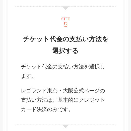
STEP
チケット代金の支払い方法を
選択する
チケット代金の支払い方法を選択し
ます。
レゴランド東京・大阪公式ページの
支払い方法は、基本的にクレジット
カード決済のみです。